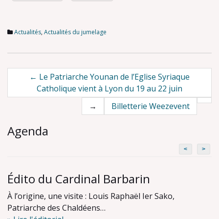
Actualités
,
Actualités du jumelage
Post
←
Le Patriarche Younan de l’Eglise Syriaque
Catholique vient à Lyon du 19 au 22 juin
navigation
→
Billetterie Weezevent
Agenda
<
>
Édito du Cardinal Barbarin
À l’origine, une visite : Louis Raphaël Ier Sako,
Patriarche des Chaldéens…