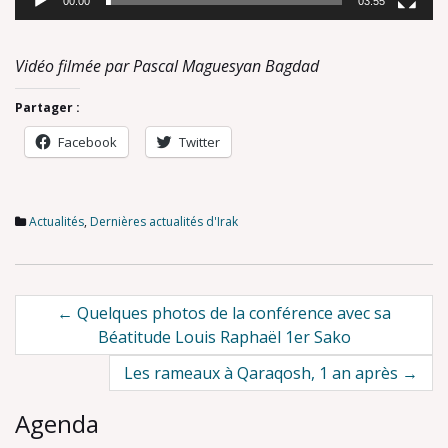
00:00
03:55
Vidéo filmée par Pascal Maguesyan Bagdad
Partager :
Facebook
Twitter
Actualités
,
Dernières actualités d'Irak
Post
←
Quelques photos de la conférence avec sa
Béatitude Louis Raphaël 1er Sako
navigation
Les rameaux à Qaraqosh, 1 an après
→
Agenda