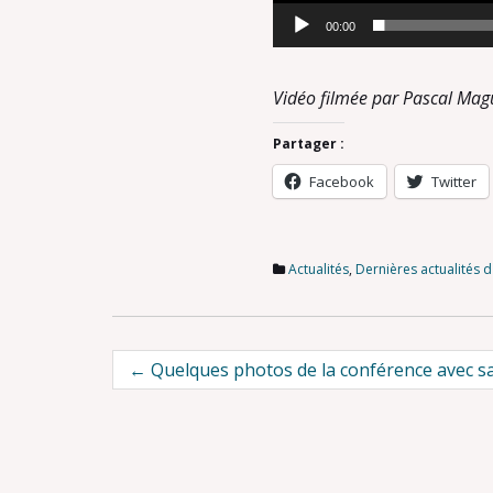
00:00
Vidéo filmée par Pascal Ma
Partager :
Facebook
Twitter
Actualités
,
Dernières actualités d
Post
←
Quelques photos de la conférence avec s
navigation