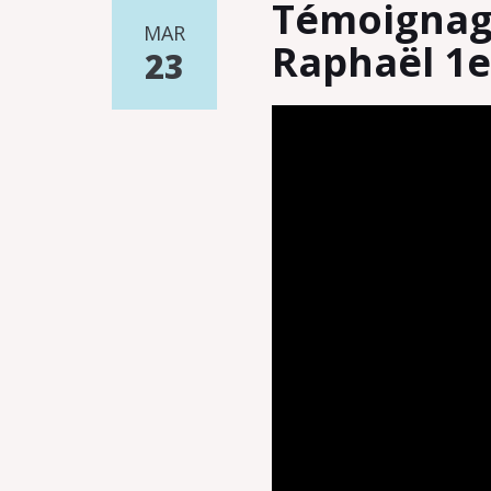
Témoignage
MAR
Raphaël 1e
23
Lecteur
vidéo