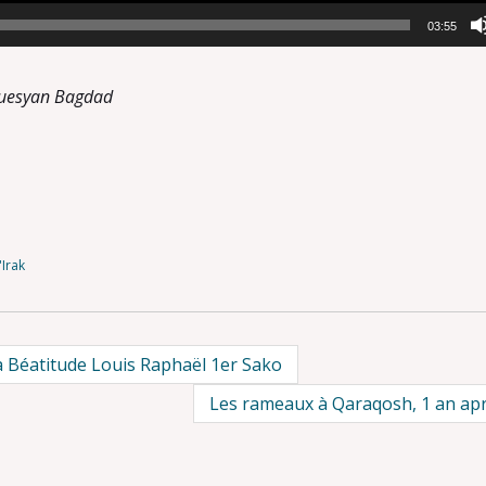
03:55
guesyan Bagdad
'Irak
a Béatitude Louis Raphaël 1er Sako
Les rameaux à Qaraqosh, 1 an ap